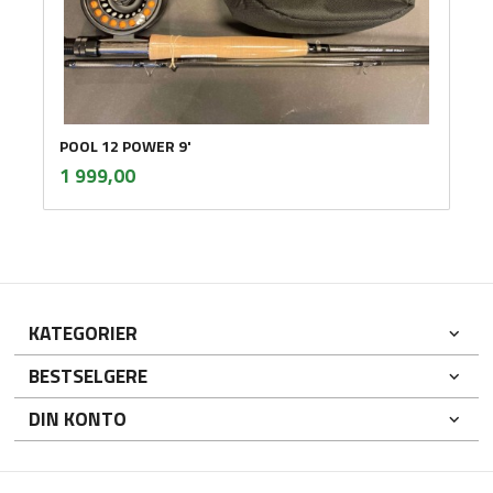
POOL 12 POWER 9'
inkl.
Pris
1 999,00
mva.
KATEGORIER
BESTSELGERE
DIN KONTO