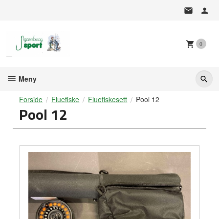
Gå
til
innholdet
0
Meny
Forside
Fluefiske
Fluefiskesett
Pool 12
Pool 12