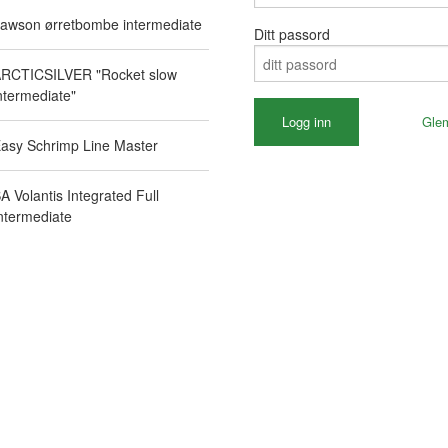
awson ørretbombe intermediate
Ditt passord
RCTICSILVER "Rocket slow
ntermediate"
Gle
asy Schrimp Line Master
A Volantis Integrated Full
ntermediate