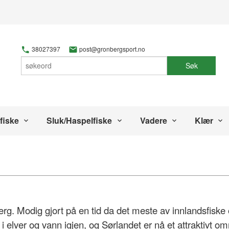
38027397
post@gronbergsport.no
Søk
fiske
Sluk/Haspelfiske
Vadere
Klær
erg. Modig gjort på en tid da det meste av innlandsfiske
 i elver og vann igjen, og Sørlandet er nå et attraktivt o