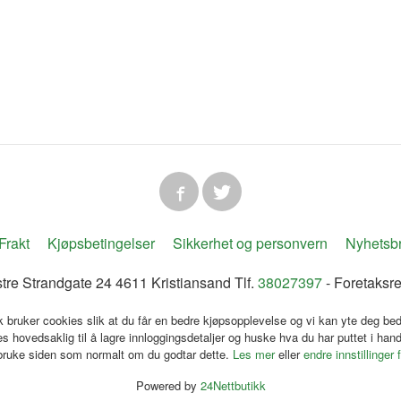
Frakt
Kjøpsbetingelser
Sikkerhet og personvern
Nyhetsb
tre Strandgate 24 4611 Kristiansand Tlf.
38027397
- Foretaksr
k bruker cookies slik at du får en bedre kjøpsopplevelse og vi kan yte deg bed
s hovedsaklig til å lagre innloggingsdetaljer og huske hva du har puttet i han
 bruke siden som normalt om du godtar dette.
Les mer
eller
endre innstillinger 
Powered by
24Nettbutikk