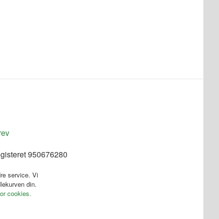
rev
egisteret 950676280
re service. Vi
dlekurven din.
for cookies.