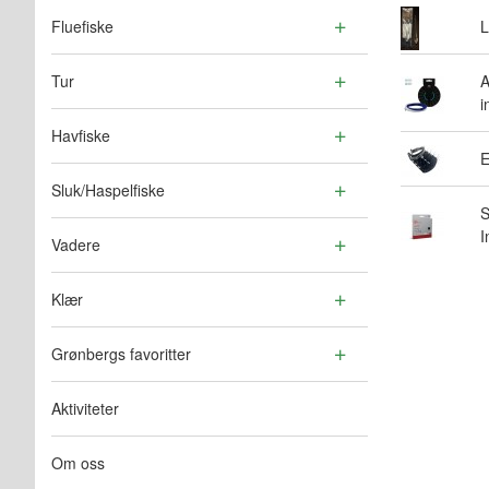
Fluefiske
L
Tur
A
i
Havfiske
E
Sluk/Haspelfiske
S
I
Vadere
Klær
Grønbergs favoritter
Aktiviteter
Om oss