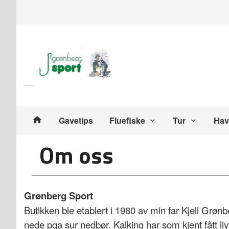
Gå
Lukk
til
innholdet
Produkter
Gavetips
Fluefiske
Tur
Hav
Om oss
Grønberg Sport
Butikken ble etablert i 1980 av min far Kjell Grønb
nede pga sur nedbør. Kalking har som kjent fått liv