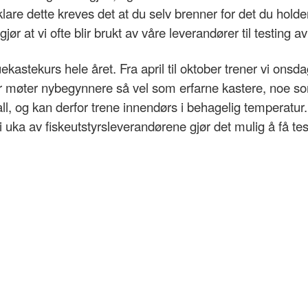
 klare dette kreves det at du selv brenner for det du hold
ør at vi ofte blir brukt av våre leverandører til testing av
fluekastekurs hele året. Fra april til oktober trener vi o
møter nybegynnere så vel som erfarne kastere, noe som ha
hall, og kan derfor trene innendørs i behagelig temperatur
uka av fiskeutstyrsleverandørene gjør det mulig å få te