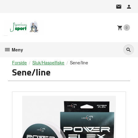
Gå
til
innholdet
0
Meny
Forside
Sluk/Haspelfiske
Sene/line
Sene/line