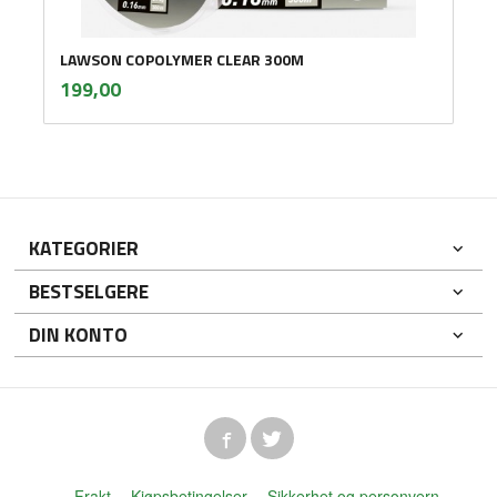
LAWSON COPOLYMER CLEAR 300M
inkl.
Pris
199,00
mva.
KATEGORIER
BESTSELGERE
DIN KONTO
Frakt
Kjøpsbetingelser
Sikkerhet og personvern