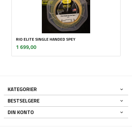
RIO ELITE SINGLE HANDED SPEY
inkl.
Pris
1 699,00
mva.
KATEGORIER
BESTSELGERE
DIN KONTO