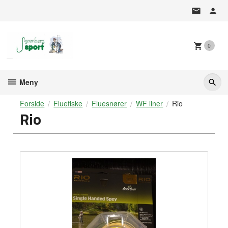
Gå
til
innholdet
0
Meny
Forside
Fluefiske
Fluesnører
WF liner
Rio
Rio