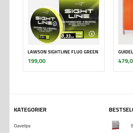
LAWSON SIGHTLINE FLUO GREEN
GUIDE
inkl.
Pris
Pris
199,00
479,0
mva.
Les mer
KATEGORIER
BESTSEL
Gavetips
S