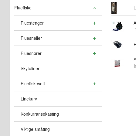
Fluefiske
L
Fluestenger
A
i
Fluesneller
E
Fluesnører
S
I
Skyteliner
Fluefiskesett
Linekurv
Konkurransekasting
Viktige småting