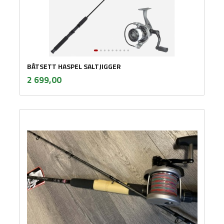
BÅTSETT HASPEL SALTJIGGER
inkl.
Pris
2 699,00
mva.