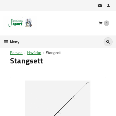
Gå
til
innholdet
0
Meny
Forside
Havfiske
Stangsett
Stangsett