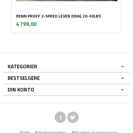
PENN PROFF 2-SPEED LEVER DRAG 20-30LBS
inkl.
Pris
4 799,00
mva.
KATEGORIER
BESTSELGERE
DIN KONTO
Frakt
Kjøpsbetingelser
Sikkerhet og personvern