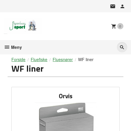
Gå
til
innholdet
0
Meny
Forside
Fluefiske
Fluesnører
WF liner
WF liner
Orvis