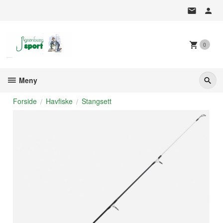
Gå
til
innholdet
0
Meny
Forside
Havfiske
Stangsett