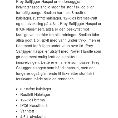
Prey Saltjigger Haspel er en forseggjort
kvalitetshaspelsnelle lager for stor fisk, og til en
fornuftig penge. Snellen har hele 8 rustfrie
kulelager, rustfritt nålelager, 12-kilos bremsekraft
og en utveksling på 4,6:1. Prey Saltjigger Haspel er
IPX6- klassifisert, altså er den beskyttet mot
kraftige vannstråler fra alle retninger. Snellen tåler
altså godt å bli spylt med vann under trykk, men er
ikke ment for å ligge under vann over tid. Prey
Saltjigger Haspel er utstyrt med Power Handle som
gir deg mest mulig kraft og stabilitet i
innsveivingen. Dette er en snelle som passer Prey
Saltjigger stangen som hånd i hanske, men den
fungerer også glimrende til fiske etter stor fisk i
ferskvann, både stille og rennende.
8 rustfrie kulelager
Rustfritt Nålelager
12-kilos brems
IPX6-klassifisert
Vanntett
4,6:1-utveksling