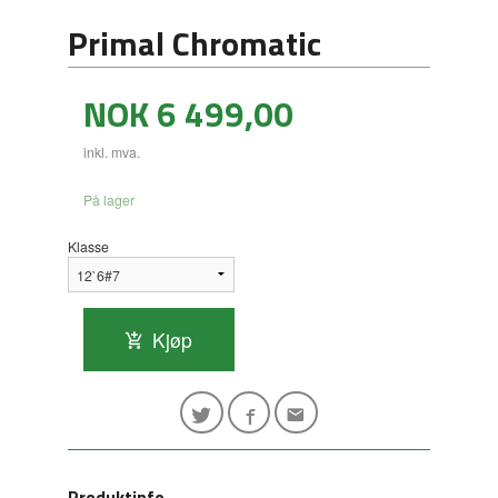
Primal Chromatic
Pris
NOK
6 499,00
inkl. mva.
På lager
Klasse
Kjøp
Produktinfo