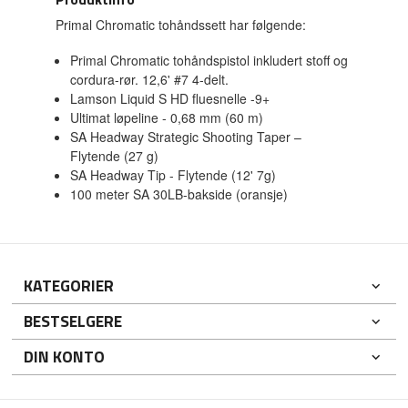
Primal Chromatic tohåndssett har følgende:
Primal Chromatic tohåndspistol inkludert stoff og
cordura-rør. 12,6' #7 4-delt.
Lamson Liquid S HD fluesnelle -9+
Ultimat løpeline - 0,68 mm (60 m)
SA Headway Strategic Shooting Taper –
Flytende (27 g)
SA Headway Tip - Flytende (12' 7g)
100 meter SA 30LB-bakside (oransje)
KATEGORIER
BESTSELGERE
DIN KONTO