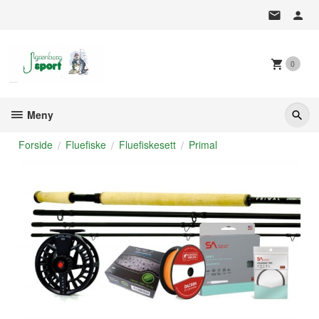
Gå
til
innholdet
0
Meny
Forside
Fluefiske
Fluefiskesett
Primal