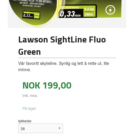
Lawson SightLine Fluo
Green
Vår favoritt skyteline. Synlig og lett å rette ut, lite
minne.
Pris
NOK
199,00
inkl. mva.
På lager
tykkelse