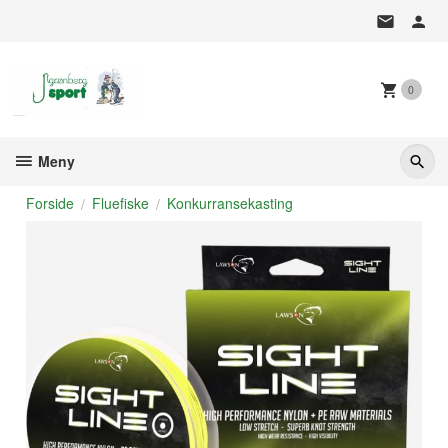
Gå
til
innholdet
0
Meny
Forside
Fluefiske
Konkurransekasting