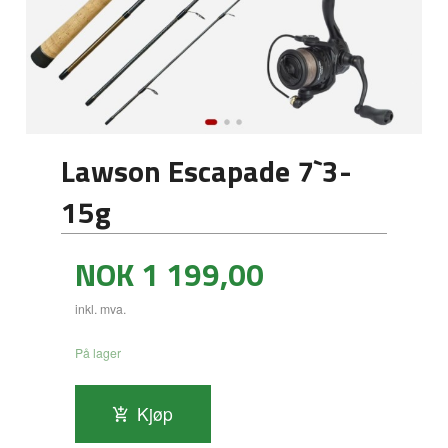
Lawson Escapade 7`3-
15g
Pris
NOK
1 199,00
inkl. mva.
På lager
Kjøp