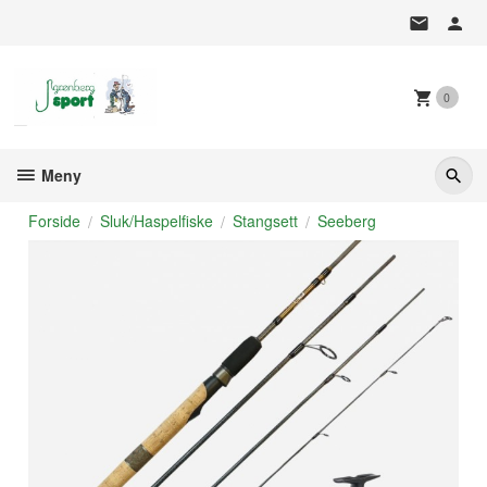
Gå
til
innholdet
0
Meny
Forside
Sluk/Haspelfiske
Stangsett
Seeberg