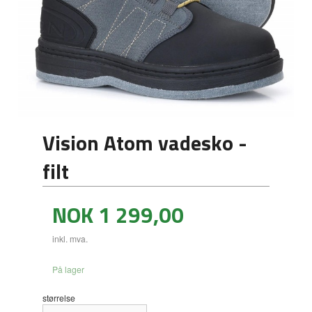
Vision Atom vadesko -
filt
Pris
NOK
1 299,00
inkl. mva.
På lager
størrelse