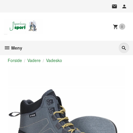
Gå
til
innholdet
0
Meny
Forside
Vadere
Vadesko