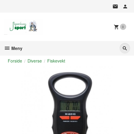
Gå
til
innholdet
0
Meny
Forside
Diverse
Fiskevekt