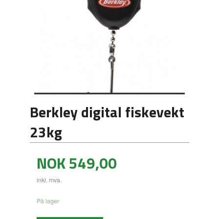
Berkley digital fiskevekt
23kg
Pris
NOK
549,00
inkl. mva.
På lager