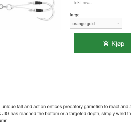
inkl. mva.
farge
Kjøp
nique fall and action entices predatory gamefish to react and 
K JIG has reached the bottom or a targeted depth, simply wind t
lumn.