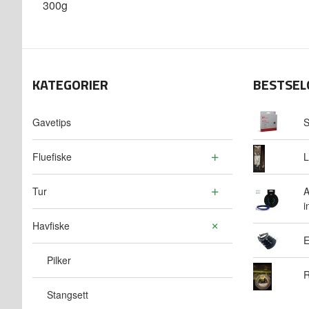
300g
KATEGORIER
BESTSEL
Gavetips
S
Fluefiske
L
Tur
A
i
Havfiske
E
Pilker
R
Stangsett