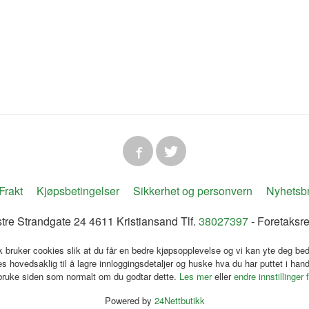
Frakt
Kjøpsbetingelser
Sikkerhet og personvern
Nyhetsb
tre Strandgate 24 4611 Kristiansand Tlf.
38027397
- Foretaksr
k bruker cookies slik at du får en bedre kjøpsopplevelse og vi kan yte deg bed
s hovedsaklig til å lagre innloggingsdetaljer og huske hva du har puttet i han
 bruke siden som normalt om du godtar dette.
Les mer
eller
endre innstillinger 
Powered by
24Nettbutikk