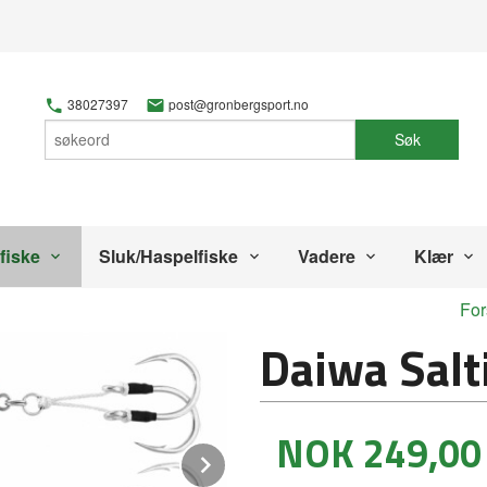
38027397
post@gronbergsport.no
Søk
fiske
Sluk/Haspelfiske
Vadere
Klær
For
Daiwa Salt
Pris
NOK
249,00
Next