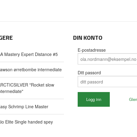
GERE
DIN KONTO
E-postadresse
A Mastery Expert Distance #5
awson ørretbombe intermediate
Ditt passord
RCTICSILVER "Rocket slow
ntermediate"
Gle
asy Schrimp Line Master
io Elite Single handed spey