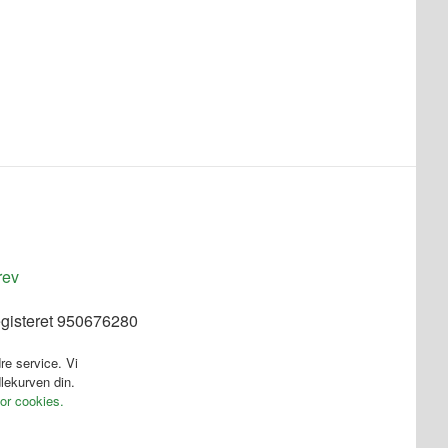
rev
egisteret 950676280
re service. Vi
dlekurven din.
for cookies.