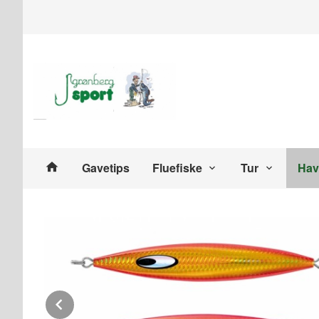
Gå
Lukk
til
innholdet
Produkter
Gavetips
Fluefiske
Tur
Hav
Prev