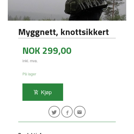
Myggnett, knottsikkert
Pris
NOK
299,00
inkl. mva.
På lager
Kjøp