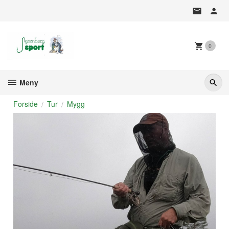
Gå
til
innholdet
0
Meny
Forside
Tur
Mygg