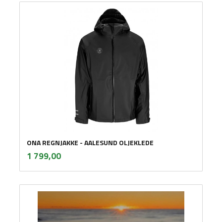
ONA REGNJAKKE - AALESUND OLJEKLEDE
inkl.
Pris
1 799,00
mva.