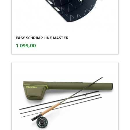
EASY SCHRIMP LINE MASTER
inkl.
Pris
1 099,00
mva.