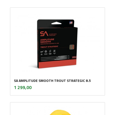
SA AMPLITUDE SMOOTH TROUT STRATEGIC 8.5
inkl.
Pris
1 299,00
mva.