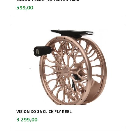
inkl.
Pris
599,00
mva.
VISION XO 34 CLICK FLY REEL
inkl.
Pris
3 299,00
mva.