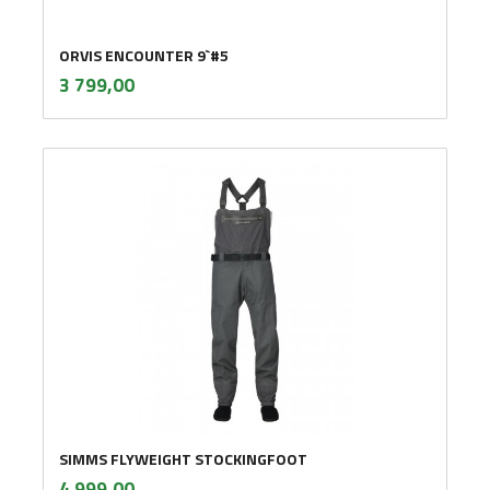
ORVIS ENCOUNTER 9`#5
inkl.
Pris
3 799,00
mva.
SIMMS FLYWEIGHT STOCKINGFOOT
inkl.
Pris
4 999,00