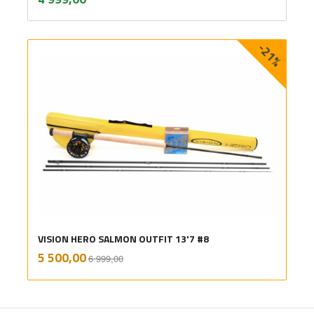
mva.
-21%
VISION HERO SALMON OUTFIT 13'7 #8
Rabatt
inkl.
Tilbud
5 500,00
6 999,00
mva.