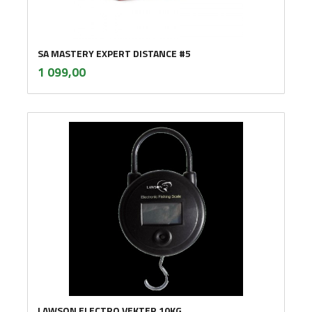
SA MASTERY EXPERT DISTANCE #5
inkl.
Pris
1 099,00
mva.
LAWSON ELECTRO VEKTER 10KG