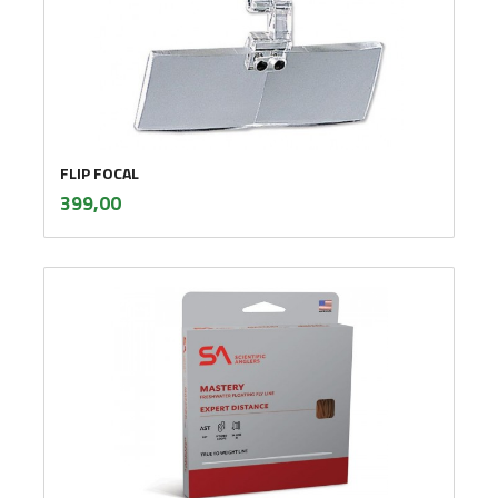
FLIP FOCAL
inkl.
Pris
399,00
mva.