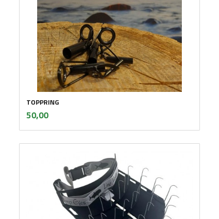
TOPPRING
inkl.
Pris
50,00
mva.