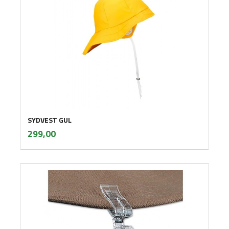
SYDVEST GUL
inkl.
Pris
299,00
mva.