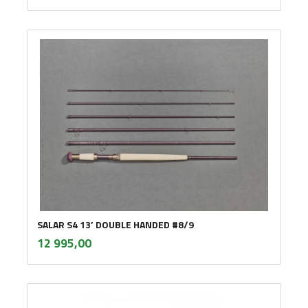
SALAR S4 13’ DOUBLE HANDED #8/9
inkl.
Pris
12 995,00
mva.