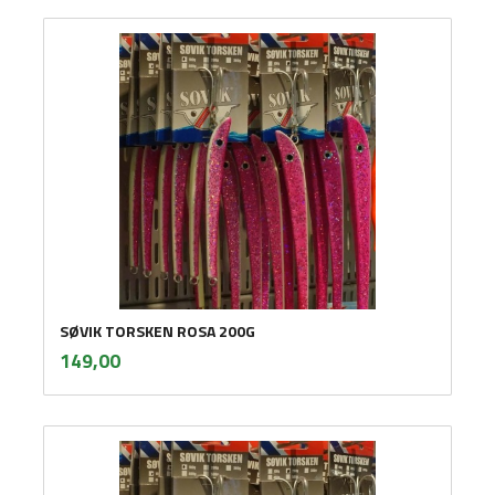
SØVIK TORSKEN ROSA 200G
inkl.
Pris
149,00
mva.