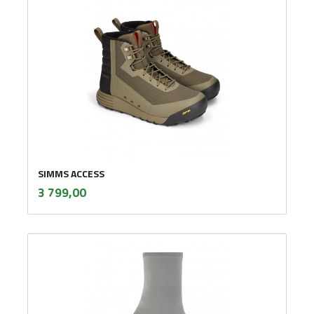
SIMMS ACCESS
inkl.
Pris
3 799,00
mva.