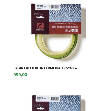
SALAR CATCH DH INTERMEDIATE/SYNK 4
inkl.
Pris
999,00
mva.