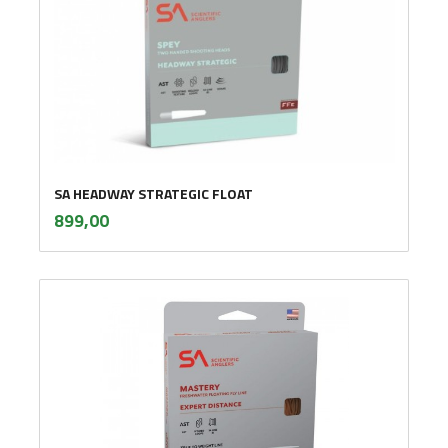
SA HEADWAY STRATEGIC FLOAT
inkl.
Pris
899,00
mva.