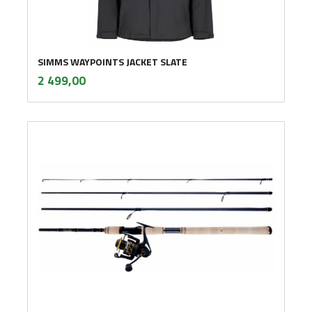
SIMMS WAYPOINTS JACKET SLATE
inkl.
Pris
2 499,00
mva.