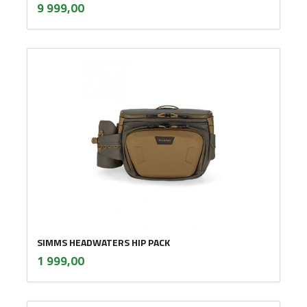
inkl.
Pris
9 999,00
mva.
SIMMS HEADWATERS HIP PACK
inkl.
Pris
1 999,00
mva.