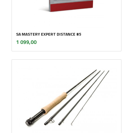
SA MASTERY EXPERT DISTANCE #5
inkl.
Pris
1 099,00
mva.