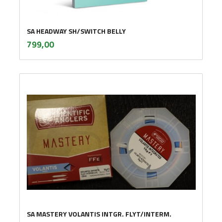
SA HEADWAY SH/SWITCH BELLY
inkl.
Pris
799,00
mva.
SA MASTERY VOLANTIS INTGR. FLYT/INTERM.