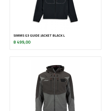
SIMMS G3 GUIDE JACKET BLACK L
inkl.
Pris
8 499,00
mva.