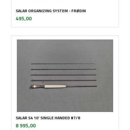
SALAR ORGANIZING SYSTEM - FRØDIN
inkl.
Pris
495,00
mva.
SALAR S4 10’ SINGLE HANDED #7/8
inkl.
Pris
8 995,00
mva.