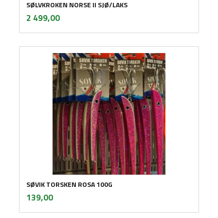
SØLVKROKEN NORSE II SJØ/LAKS
inkl.
Pris
2 499,00
mva.
SØVIK TORSKEN ROSA 100G
inkl.
Pris
139,00
mva.