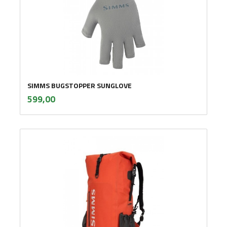
SIMMS BUGSTOPPER SUNGLOVE
inkl.
Pris
599,00
mva.