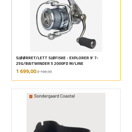
SJØØRRET/LETT SJØFISKE - EXPLORER 9' 7-
25G/BAITWINDER 5 2000FD M/LINE
Rabatt
inkl.
Tilbud
1 699,00
2 198,00
mva.