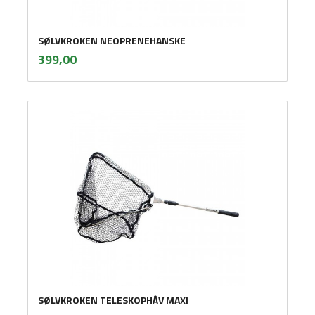
SØLVKROKEN NEOPRENEHANSKE
inkl.
Pris
399,00
mva.
SØLVKROKEN TELESKOPHÅV MAXI
inkl.