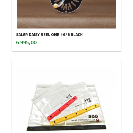
SALAR DAISY REEL ONE #6/8 BLACK
inkl.
Pris
6 995,00
mva.