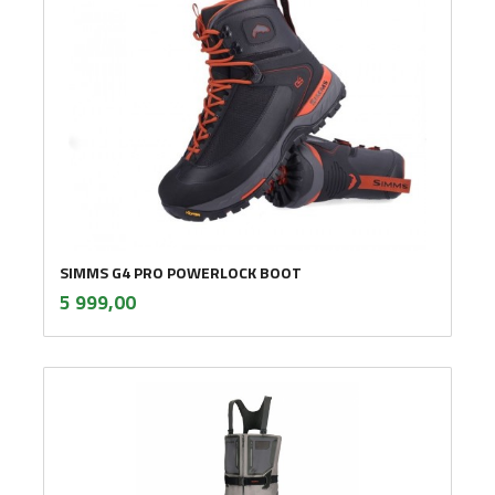
SIMMS G4 PRO POWERLOCK BOOT
inkl.
Pris
5 999,00
mva.