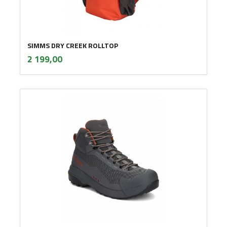
SIMMS DRY CREEK ROLLTOP
inkl.
Pris
2 199,00
mva.