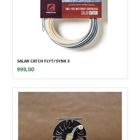
SALAR CATCH FLYT/SYNK 3
inkl.
Pris
999,00
mva.