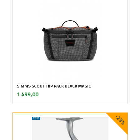
SIMMS SCOUT HIP PACK BLACK MAGIC
inkl.
Pris
1 499,00
mva.
-23%