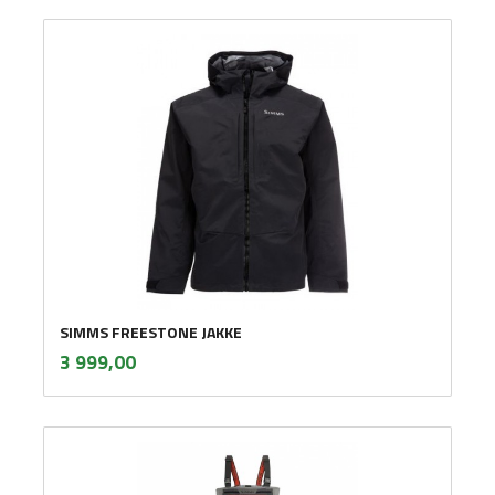
SIMMS FREESTONE JAKKE
inkl.
Pris
3 999,00
mva.