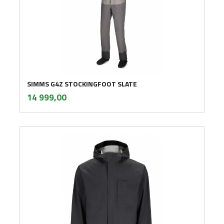
SIMMS G4Z STOCKINGFOOT SLATE
inkl.
Pris
14 999,00
mva.