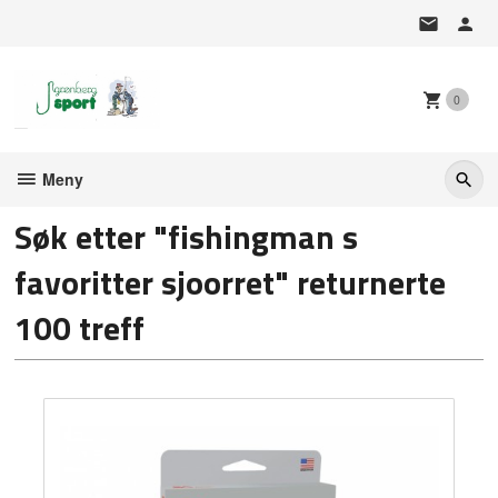
Gå
til
innholdet
0
Meny
Søk etter "fishingman s
favoritter sjoorret" returnerte
100 treff