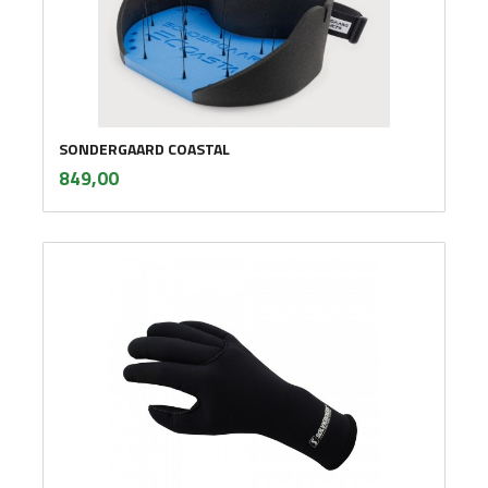
SONDERGAARD COASTAL
inkl.
Pris
849,00
mva.