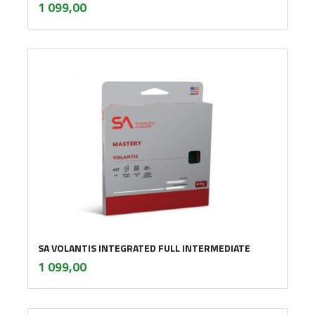
inkl.
Pris
1 099,00
mva.
SA VOLANTIS INTEGRATED FULL INTERMEDIATE
inkl.
Pris
1 099,00
mva.