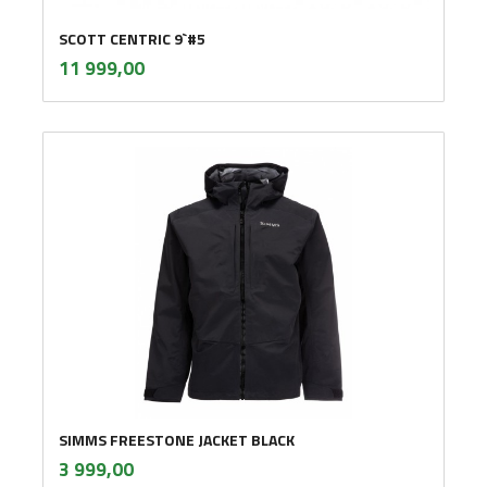
SCOTT CENTRIC 9`#5
inkl.
Pris
11 999,00
mva.
SIMMS FREESTONE JACKET BLACK
inkl.
Pris
3 999,00
mva.