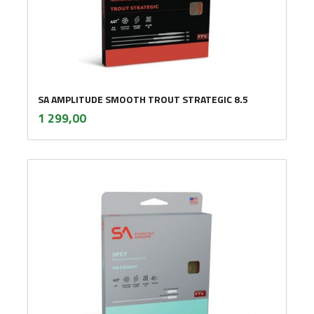
SA AMPLITUDE SMOOTH TROUT STRATEGIC 8.5
inkl.
Pris
1 299,00
mva.