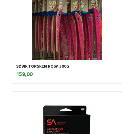
SØVIK TORSKEN ROSA 300G
inkl.
Pris
159,00
mva.