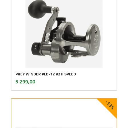
PREY WINDER PLD-12 V2 II SPEED
inkl.
Pris
5 299,00
mva.
-13%