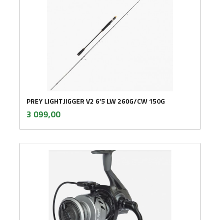
PREY LIGHTJIGGER V2 6'5 LW 260G/CW 150G
inkl.
Pris
3 099,00
mva.