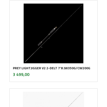
PREY LIGHTJIGGER V2 2-DELT 7'8 JW350G/CW200G
inkl.
Pris
3 499,00
mva.