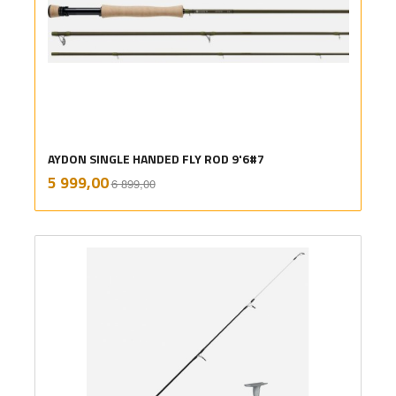
AYDON SINGLE HANDED FLY ROD 9'6#7
Rabatt
inkl.
Tilbud
5 999,00
6 899,00
mva.