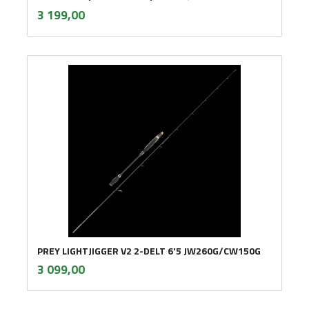
inkl.
Pris
3 199,00
mva.
PREY LIGHTJIGGER V2 2-DELT 6'5 JW260G/CW150G
inkl.
Pris
3 099,00
mva.