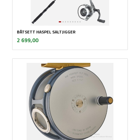
BÅTSETT HASPEL SALTJIGGER
inkl.
Pris
2 699,00
mva.