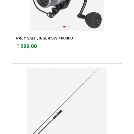
PREY SALT JIGGER SW 4000FD
inkl.
Pris
1 699,00
mva.