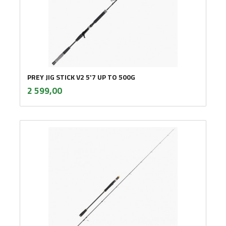
PREY JIG STICK V2 5'7 UP TO 500G
inkl.
Pris
2 599,00
mva.