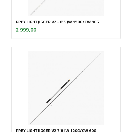
PREY LIGHTJIGGER V2 - 6'5 JW 150G/CW 90G
inkl.
Pris
2 999,00
mva.
PREY LIGHTJIGGER V2 7'8 JW 120G/CW 60G