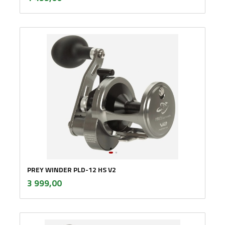
mva.
PREY WINDER PLD-12 HS V2
inkl.
Pris
3 999,00
mva.