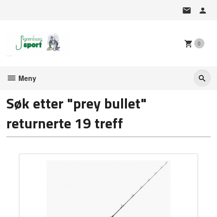
Gå
til
innholdet
0
Meny
Søk etter "prey bullet"
returnerte 19 treff