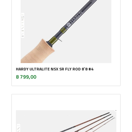
HARDY ULTRALITE NSX SR FLY ROD 8`8 #4
inkl.
Pris
8 799,00
mva.