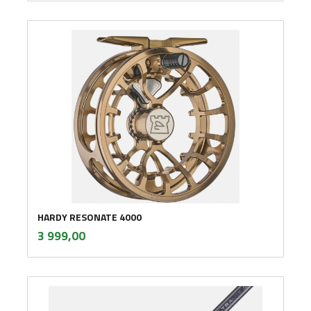
HARDY RESONATE 4000
inkl.
Pris
3 999,00
mva.