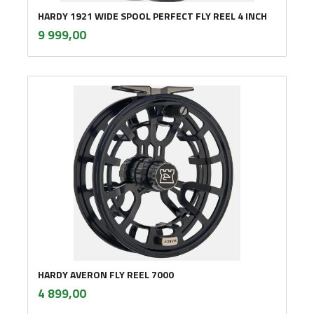
HARDY 1921 WIDE SPOOL PERFECT FLY REEL 4 INCH
inkl.
Pris
9 999,00
mva.
HARDY AVERON FLY REEL 7000
inkl.
Pris
4 899,00
mva.