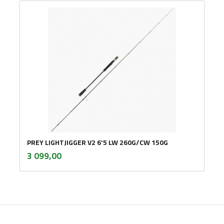
PREY LIGHTJIGGER V2 6'5 LW 260G/CW 150G
inkl.
Pris
3 099,00
mva.