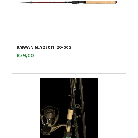
DAIWA NINJA 270TH 20-60G
inkl.
Pris
879,00
mva.