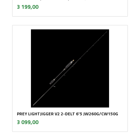
inkl.
Pris
3 199,00
mva.
PREY LIGHTJIGGER V2 2-DELT 6'5 JW260G/CW150G
inkl.
Pris
3 099,00
mva.