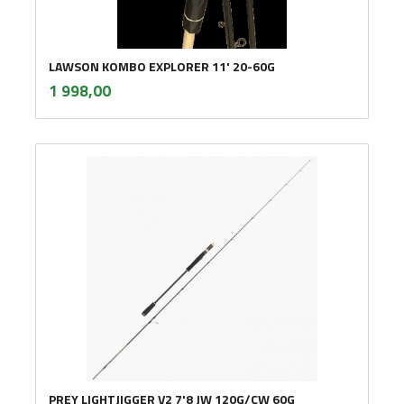
LAWSON KOMBO EXPLORER 11' 20-60G
inkl.
Pris
1 998,00
mva.
PREY LIGHTJIGGER V2 7'8 JW 120G/CW 60G