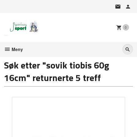
Gå
til
innholdet
0
Meny
Søk etter "sovik tiobis 60g
16cm" returnerte 5 treff