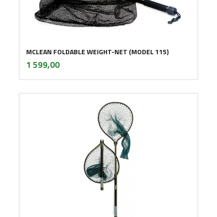
MCLEAN FOLDABLE WEIGHT-NET (MODEL 115)
inkl.
Pris
1 599,00
mva.