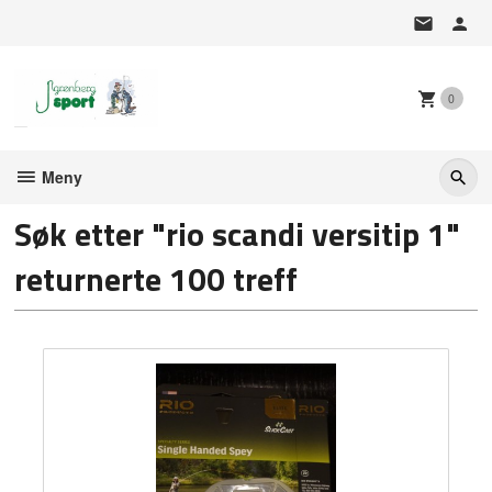
Gå
til
innholdet
0
Meny
Søk etter "rio scandi versitip 1"
returnerte 100 treff