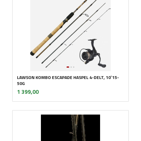
LAWSON KOMBO ESCAPADE HASPEL 4-DELT, 10`15-
50G
inkl.
Pris
1 399,00
mva.