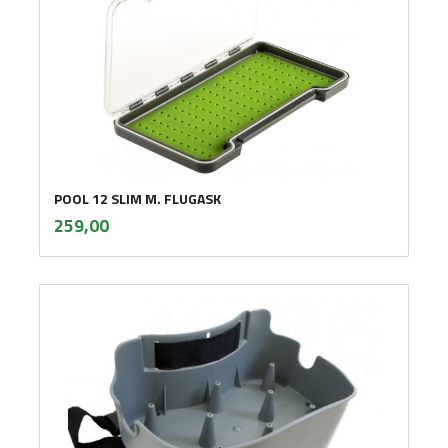
POOL 12 SLIM M. FLUGASK
inkl.
Pris
259,00
mva.