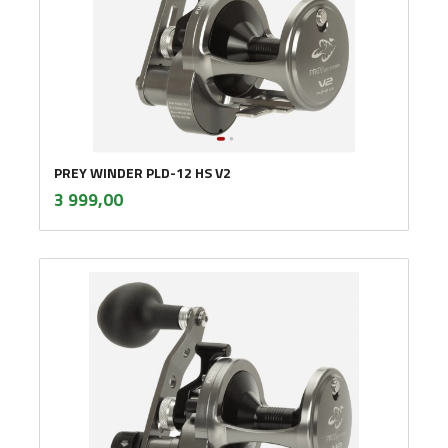
PREY WINDER PLD-12 HS V2
inkl.
Pris
3 999,00
mva.