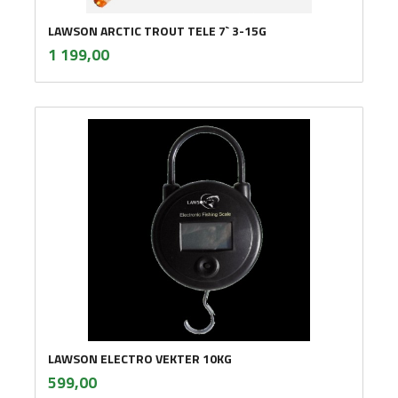
LAWSON ARCTIC TROUT TELE 7` 3-15G
inkl.
Pris
1 199,00
mva.
LAWSON ELECTRO VEKTER 10KG
inkl.
Pris
599,00
mva.