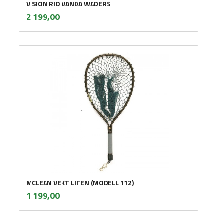
VISION RIO VANDA WADERS
inkl.
Pris
2 199,00
mva.
MCLEAN VEKT LITEN (MODELL 112)
inkl.
Pris
1 199,00
mva.