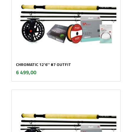
CHROMATIC 12'6'' #7 OUTFIT
inkl.
Pris
6 499,00
mva.