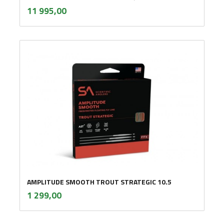
inkl.
Pris
11 995,00
mva.
AMPLITUDE SMOOTH TROUT STRATEGIC 10.5
inkl.
Pris
1 299,00
mva.