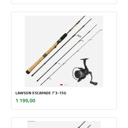
LAWSON ESCAPADE 7`3-15G
inkl.
Pris
1 199,00
mva.