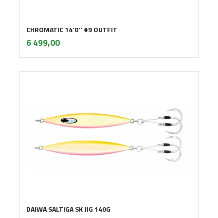
CHROMATIC 14'0'' #9 OUTFIT
inkl.
Pris
6 499,00
mva.
DAIWA SALTIGA SK JIG 140G
inkl.