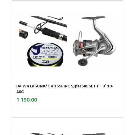
DAIWA LAGUNA/ CROSSFIRE SJØFISKESETTT 9´ 10-
40G
inkl.
Pris
1 190,00
mva.