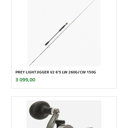
PREY LIGHTJIGGER V2 6'5 LW 260G/CW 150G
inkl.
Pris
3 099,00
mva.