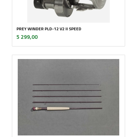
PREY WINDER PLD-12 V2 II SPEED
inkl.
Pris
5 299,00
mva.