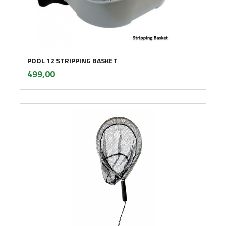
POOL 12 STRIPPING BASKET
inkl.
Pris
499,00
mva.