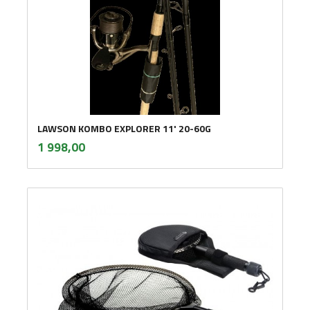
LAWSON KOMBO EXPLORER 11' 20-60G
inkl.
Pris
1 998,00
mva.