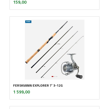
Pris
159,00
mva.
FERSKVANN EXPLORER 7` 3-12G
inkl.
Pris
1 599,00
mva.