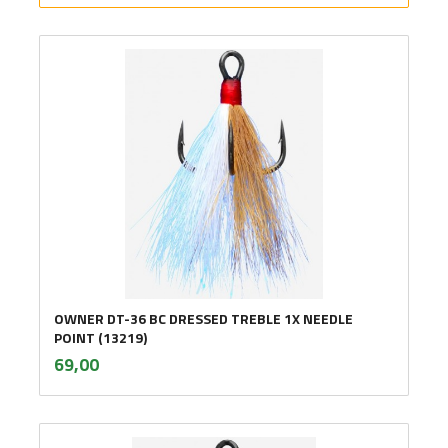
OWNER DT-36 BC DRESSED TREBLE 1X NEEDLE
POINT (13219)
inkl.
Pris
69,00
mva.