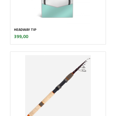
HEADWAY TIP
inkl.
Pris
399,00
mva.