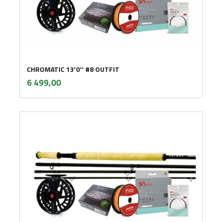
CHROMATIC 13'0'' #8 OUTFIT
inkl.
Pris
6 499,00
mva.