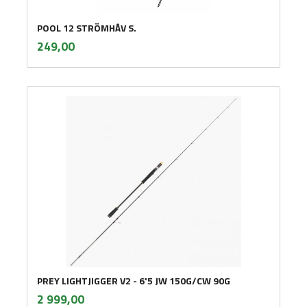
POOL 12 STRÖMHÅV S.
inkl.
Pris
249,00
mva.
PREY LIGHTJIGGER V2 - 6'5 JW 150G/CW 90G
inkl.
Pris
2 999,00
mva.