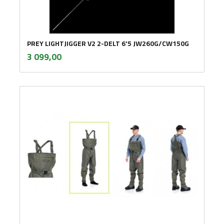
PREY LIGHTJIGGER V2 2-DELT 6'5 JW260G/CW150G
inkl.
Pris
3 099,00
mva.