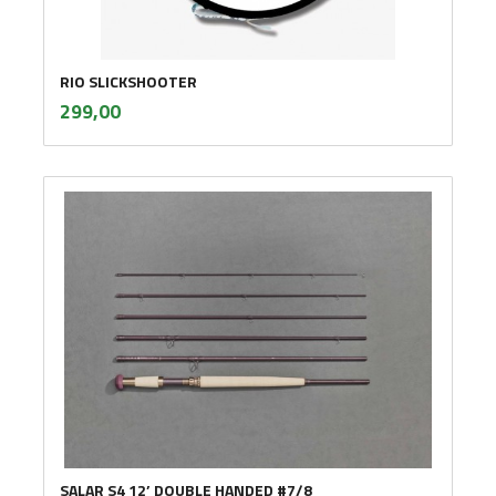
RIO SLICKSHOOTER
inkl.
Pris
299,00
mva.
SALAR S4 12’ DOUBLE HANDED #7/8