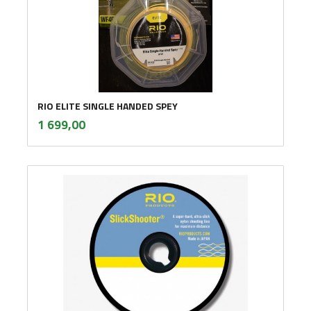
RIO ELITE SINGLE HANDED SPEY
inkl.
Pris
1 699,00
mva.