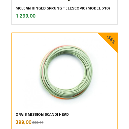
MCLEAN HINGED SPRUNG TELESCOPIC (MODEL 510)
inkl.
Pris
1 299,00
mva.
-56%
ORVIS MISSION SCANDI HEAD
Rabatt
inkl.
Tilbud
399,00
899,00
mva.