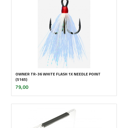
OWNER TR-36 WHITE FLASH 1X NEEDLE POINT
(5165)
inkl.
Pris
79,00
mva.