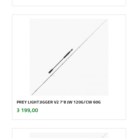
PREY LIGHTJIGGER V2 7'8 JW 120G/CW 60G
inkl.
Pris
3 199,00
mva.