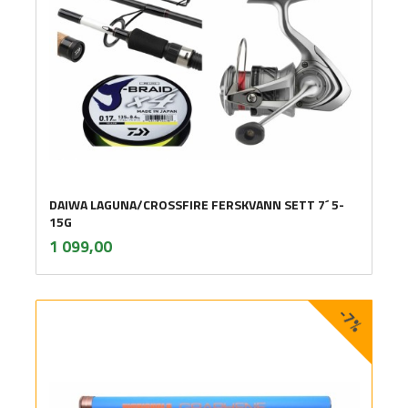
DAIWA LAGUNA/CROSSFIRE FERSKVANN SETT 7´ 5-
15G
inkl.
Pris
1 099,00
mva.
-7%