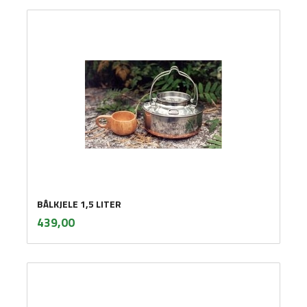
BÅLKJELE 1,5 LITER
inkl.
Pris
439,00
mva.